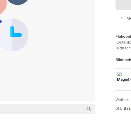
Me
Flaticon
Kostenl
Bildnac
Bildnach
Weitere
Stil:
Bas