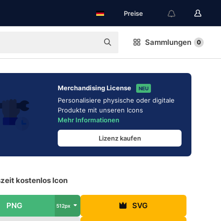
Preise
Sammlungen
0
Merchandising License
NEU
Personalisiere physische oder digitale
Produkte mit unseren Icons
Mehr Informationen
Lizenz kaufen
zeit kostenlos Icon
PNG
SVG
512px