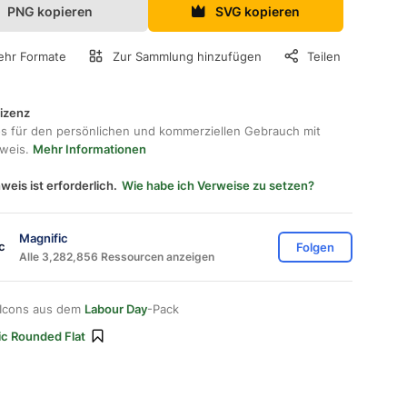
PNG kopieren
SVG kopieren
hr Formate
Zur Sammlung hinzufügen
Teilen
lizenz
os für den persönlichen und kommerziellen Gebrauch mit
hweis.
Mehr Informationen
weis ist erforderlich.
Wie habe ich Verweise zu setzen?
Magnific
Folgen
Alle 3,282,856 Ressourcen anzeigen
 Icons aus dem
Labour Day
-Pack
ic Rounded Flat