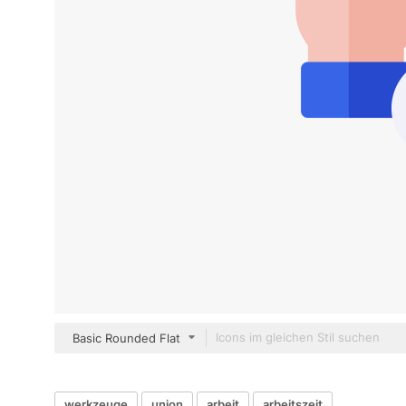
Basic Rounded Flat
werkzeuge
union
arbeit
arbeitszeit