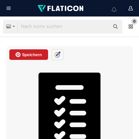
0
Speichern