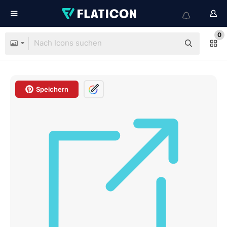
0
Speichern