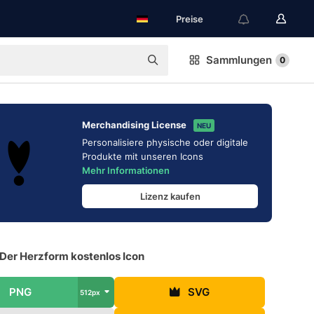
Preise
Sammlungen
0
Merchandising License
NEU
Personalisiere physische oder digitale
Produkte mit unseren Icons
Mehr Informationen
Lizenz kaufen
 Der Herzform kostenlos Icon
PNG
SVG
512px