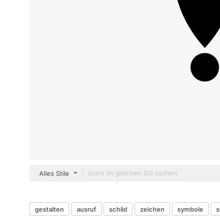
Alles Stile
gestalten
ausruf
schild
zeichen
symbole
s