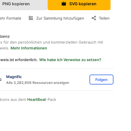
PNG kopieren
SVG kopieren
hr Formate
Zur Sammlung hinzufügen
Teilen
lizenz
os für den persönlichen und kommerziellen Gebrauch mit
hweis.
Mehr Informationen
weis ist erforderlich.
Wie habe ich Verweise zu setzen?
Magnific
Folgen
Alle 3,282,856 Ressourcen anzeigen
 Icons aus dem
HeartBeat
-Pack