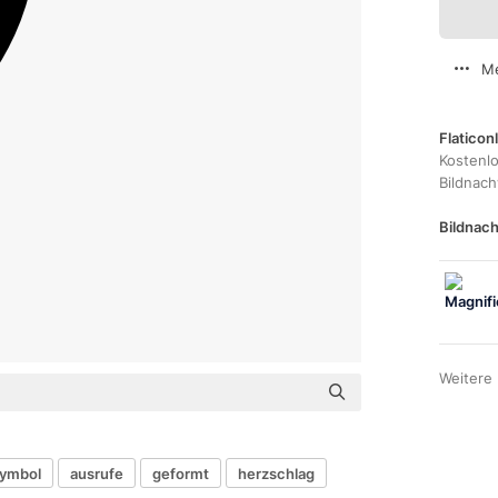
Me
Flaticon
Kostenl
Bildnac
Bildnach
Weitere
ymbol
ausrufe
geformt
herzschlag