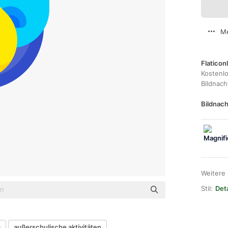
Me
Flaticon
Kostenl
Bildnac
Bildnach
Weitere
Stil:
Deta
g
außerschulische aktivitäten