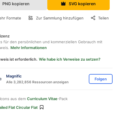
PNG kopieren
SVG kopieren
hr Formate
Zur Sammlung hinzufügen
Teilen
lizenz
os für den persönlichen und kommerziellen Gebrauch mit
hweis.
Mehr Informationen
weis ist erforderlich.
Wie habe ich Verweise zu setzen?
Magnific
Folgen
Alle 3,282,856 Ressourcen anzeigen
 Icons aus dem
Curriculum Vitae
-Pack
iled Flat Circular Flat