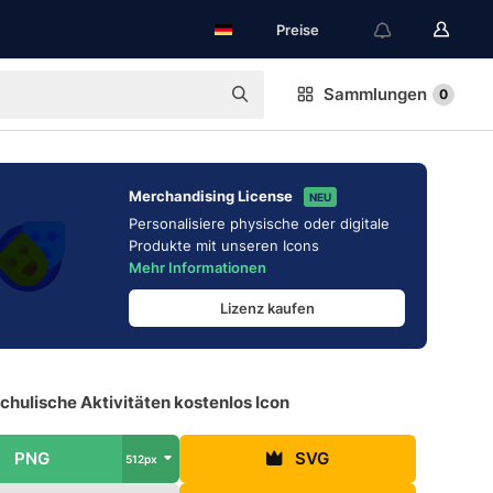
Preise
Sammlungen
0
Merchandising License
NEU
Personalisiere physische oder digitale
Produkte mit unseren Icons
Mehr Informationen
Lizenz kaufen
hulische Aktivitäten kostenlos Icon
PNG
SVG
512px