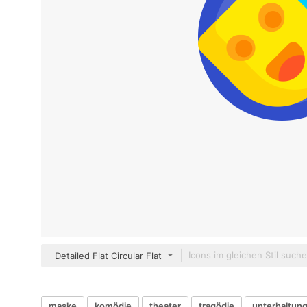
Detailed Flat Circular Flat
maske
komödie
theater
tragödie
unterhaltun