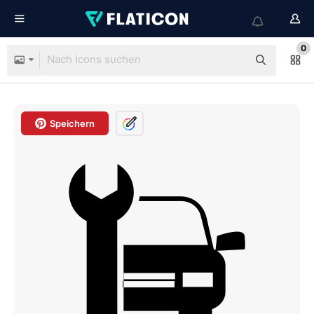
0
Speichern