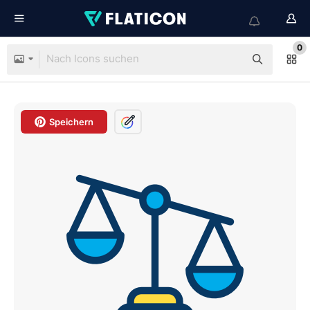
0
Speichern