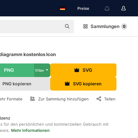
Preise
Sammlungen
0
diagramm kostenlos Icon
PNG
SVG
512px
PNG kopieren
SVG kopieren
hr Formate
Zur Sammlung hinzufügen
Teilen
lizenz
os für den persönlichen und kommerziellen Gebrauch mit
hweis.
Mehr Informationen