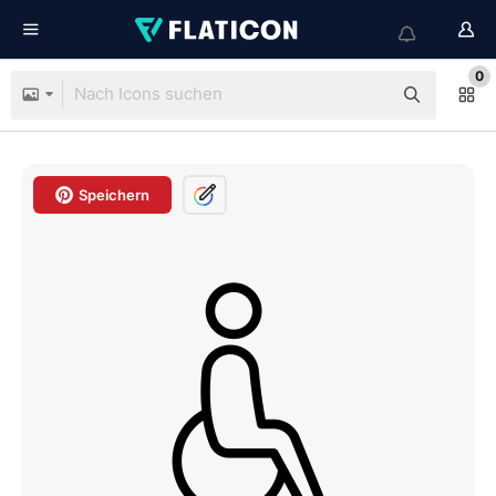
0
Speichern