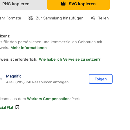
PNG kopieren
SVG kopieren
hr Formate
Zur Sammlung hinzufügen
Teilen
lizenz
os für den persönlichen und kommerziellen Gebrauch mit
hweis.
Mehr Informationen
weis ist erforderlich.
Wie habe ich Verweise zu setzen?
Magnific
Folgen
Alle 3,282,856 Ressourcen anzeigen
 Icons aus dem
Workers Compensation
-Pack
ial Flat