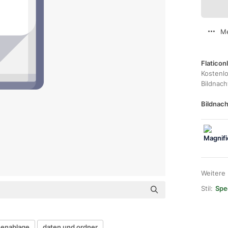
Me
Flaticon
Kostenl
Bildnac
Bildnach
Weitere
Stil:
Spec
henablage
daten und ordner