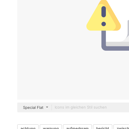
Special Flat
achtung
warnung
aufmerksam
bericht
zwisc