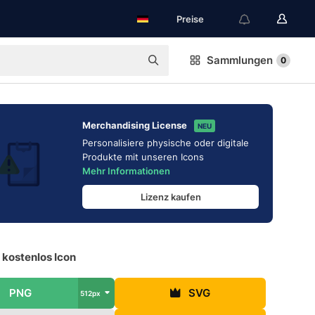
Preise
Sammlungen
0
Merchandising License
NEU
Personalisiere physische oder digitale
Produkte mit unseren Icons
Mehr Informationen
Lizenz kaufen
 kostenlos Icon
PNG
SVG
512px