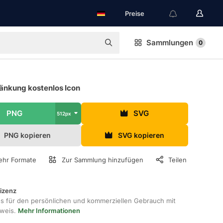
Preise
Sammlungen
0
änkung kostenlos Icon
PNG
SVG
512px
PNG kopieren
SVG kopieren
hr Formate
Zur Sammlung hinzufügen
Teilen
lizenz
os für den persönlichen und kommerziellen Gebrauch mit
hweis.
Mehr Informationen