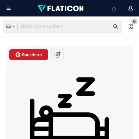
0
Speichern