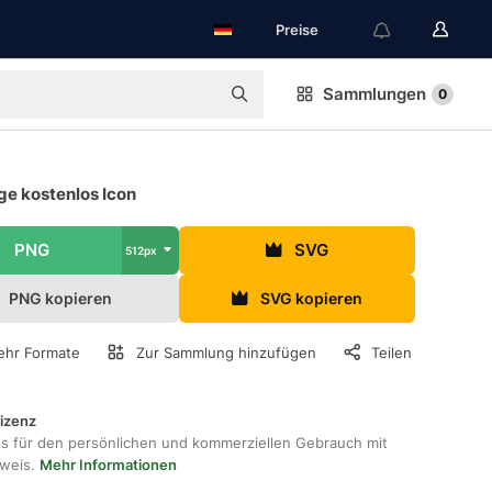
Preise
Sammlungen
0
ge kostenlos Icon
PNG
SVG
512px
PNG kopieren
SVG kopieren
hr Formate
Zur Sammlung hinzufügen
Teilen
lizenz
os für den persönlichen und kommerziellen Gebrauch mit
hweis.
Mehr Informationen