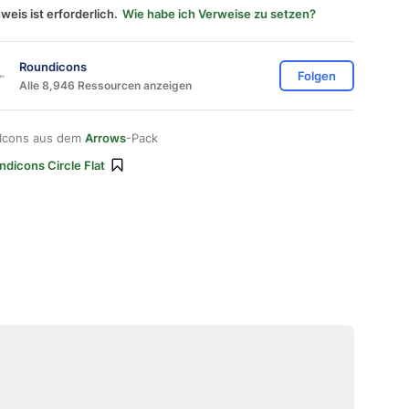
weis ist erforderlich.
Wie habe ich Verweise zu setzen?
Roundicons
Folgen
Alle 8,946 Ressourcen anzeigen
 Icons aus dem
Arrows
-Pack
ndicons Circle Flat