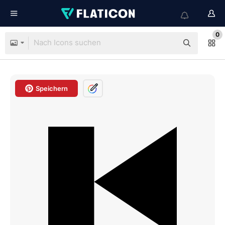
0
Speichern