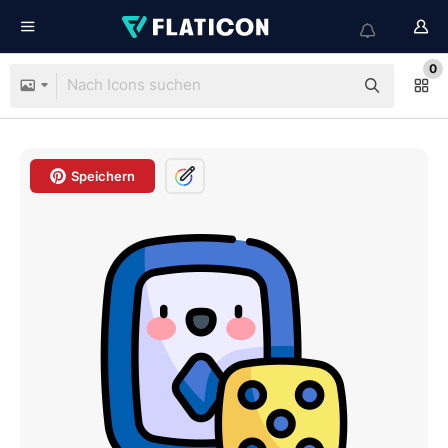
0
Speichern