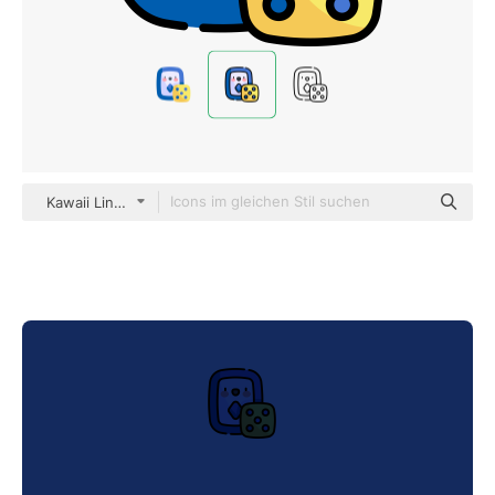
Kawaii Lineal color