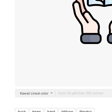
Kawaii Lineal color
buch
lesen
hand
bildung
literatur