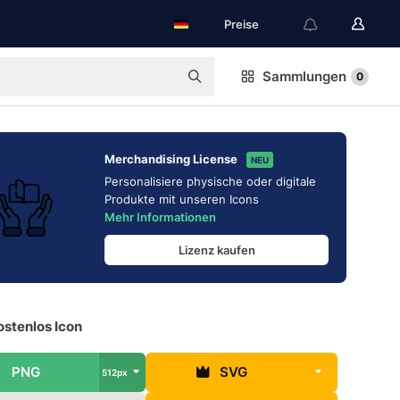
Preise
Sammlungen
0
Merchandising License
NEU
Personalisiere physische oder digitale
Produkte mit unseren Icons
Mehr Informationen
Lizenz kaufen
ostenlos Icon
PNG
SVG
512px