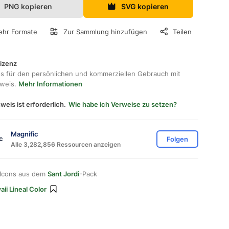
PNG kopieren
SVG kopieren
hr Formate
Zur Sammlung hinzufügen
Teilen
lizenz
os für den persönlichen und kommerziellen Gebrauch mit
hweis.
Mehr Informationen
weis ist erforderlich.
Wie habe ich Verweise zu setzen?
Magnific
Folgen
Alle 3,282,856 Ressourcen anzeigen
 Icons aus dem
Sant Jordi
-Pack
ii Lineal Color