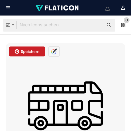
0
Speichern