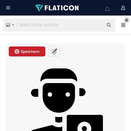
0
Speichern