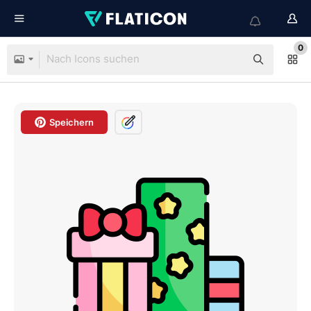
0
Speichern