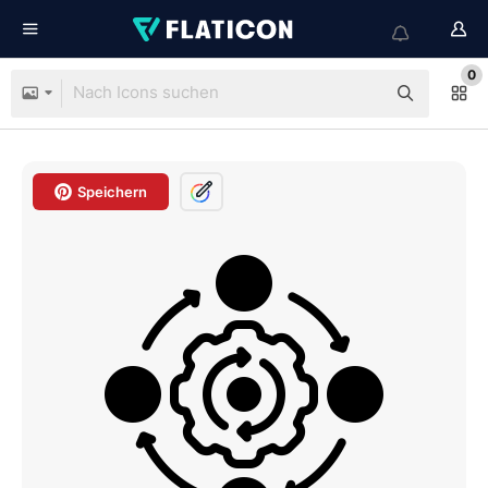
0
Speichern