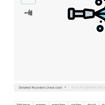
Detailed Rounded Lineal color
fahrzeug
wagen
waschen
sauber
druck
tr