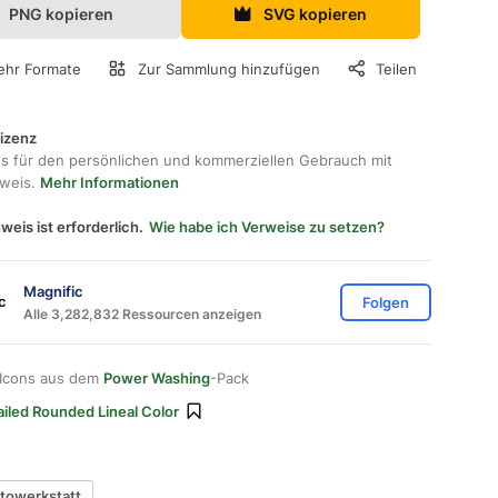
PNG kopieren
SVG kopieren
hr Formate
Zur Sammlung hinzufügen
Teilen
lizenz
os für den persönlichen und kommerziellen Gebrauch mit
hweis.
Mehr Informationen
weis ist erforderlich.
Wie habe ich Verweise zu setzen?
Magnific
Folgen
Alle 3,282,832 Ressourcen anzeigen
 Icons aus dem
Power Washing
-Pack
ailed Rounded Lineal Color
towerkstatt