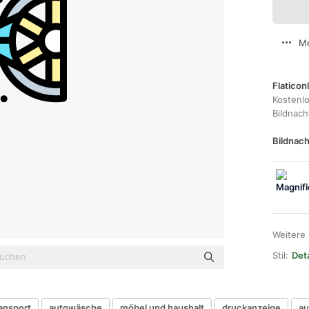
Me
Flaticon
Kostenl
Bildnac
Bildnach
Weitere
Stil:
Det
ansport
autowäsche
möbel und haushalt
druckanzeige
au