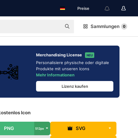
Preise
Sammlungen
0
Merchandising License
NEU
Personalisiere physische oder digitale
Produkte mit unseren Icons
Mehr Informationen
Lizenz kaufen
kostenlos Icon
PNG
SVG
512px