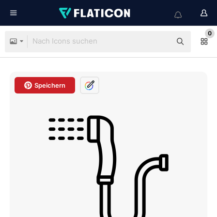
0
Speichern