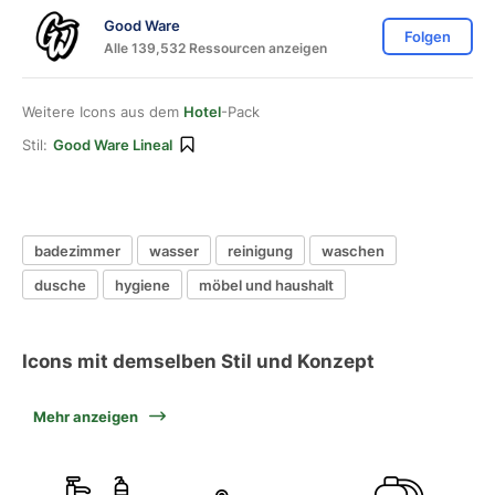
Good Ware
Folgen
Alle 139,532 Ressourcen anzeigen
Weitere Icons aus dem
Hotel
-Pack
Stil:
Good Ware Lineal
badezimmer
wasser
reinigung
waschen
dusche
hygiene
möbel und haushalt
Icons mit demselben Stil und Konzept
Mehr anzeigen