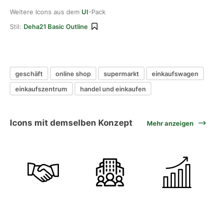
Weitere Icons aus dem
UI
-Pack
Stil:
Deha21 Basic Outline
geschäft
online shop
supermarkt
einkaufswagen
einkaufszentrum
handel und einkaufen
Icons mit demselben Konzept
Mehr anzeigen