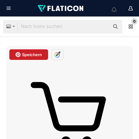
0
Speichern