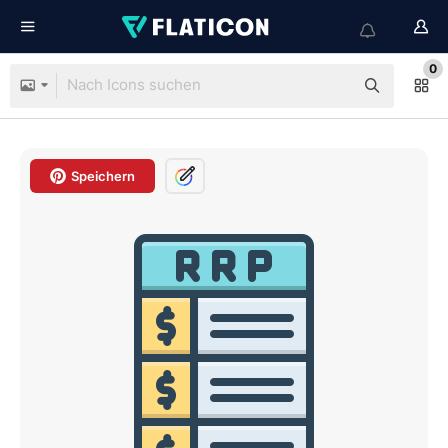
0
Speichern