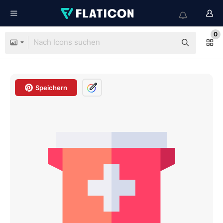
0
Speichern