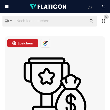
0
Speichern