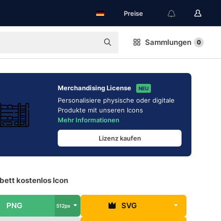
Preise
Sammlungen
0
Merchandising License
NEU
Personalisiere physische oder digitale
Produkte mit unseren Icons
Mehr Informationen
Lizenz kaufen
bett kostenlos Icon
PNG
SVG
512px