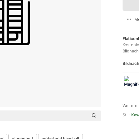
Me
Flaticon
Kostenl
Bildnac
Bildnach
Weitere
Stil:
Kawa
er
etagenbett
möbel und haushalt