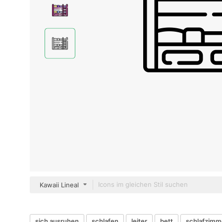
Kawaii Lineal
sich ausruhen
schlafen
leiter
bett
schlafzimm