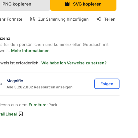
PNG kopieren
SVG kopieren
hr Formate
Zur Sammlung hinzufügen
Teilen
lizenz
os für den persönlichen und kommerziellen Gebrauch mit
hweis.
Mehr Informationen
weis ist erforderlich.
Wie habe ich Verweise zu setzen?
Magnific
Folgen
Alle 3,282,832 Ressourcen anzeigen
 Icons aus dem
Furniture
-Pack
ii Lineal