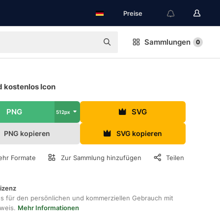
Preise
Sammlungen
0
 kostenlos Icon
PNG
SVG
512px
PNG kopieren
SVG kopieren
hr Formate
Zur Sammlung hinzufügen
Teilen
lizenz
os für den persönlichen und kommerziellen Gebrauch mit
hweis.
Mehr Informationen