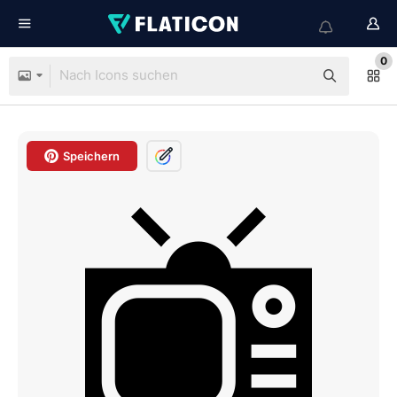
0
Speichern