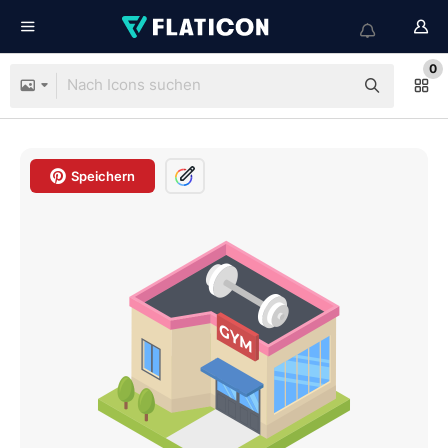
0
Speichern