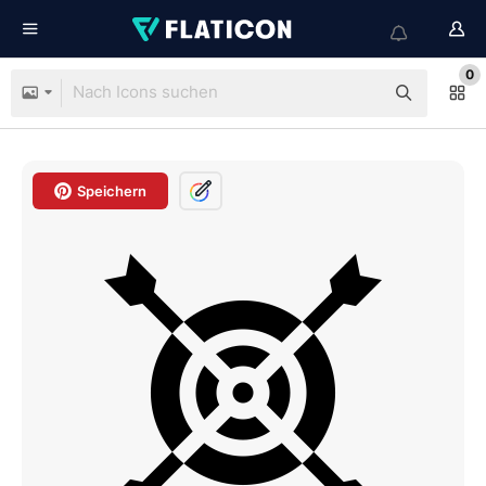
0
Speichern