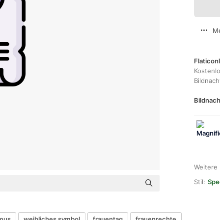
Me
Flaticon
Kostenl
Bildnac
Bildnach
Weitere
Stil:
Spec
smus
weibliches symbol
frauentag
frauenrechte