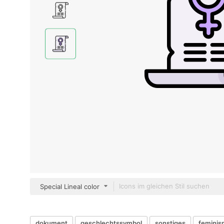
Special Lineal color
dokument
geschlechtssymbol
sonstiges
femini