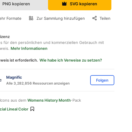
PNG kopieren
SVG kopieren
hr Formate
Zur Sammlung hinzufügen
Teilen
lizenz
os für den persönlichen und kommerziellen Gebrauch mit
hweis.
Mehr Informationen
weis ist erforderlich.
Wie habe ich Verweise zu setzen?
Magnific
Folgen
Alle 3,282,856 Ressourcen anzeigen
 Icons aus dem
Womens History Month
-Pack
ial Lineal Color