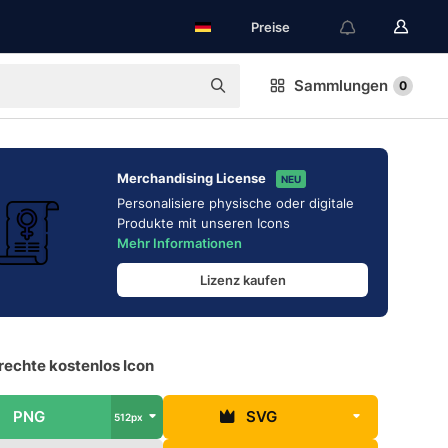
Preise
Sammlungen
0
Merchandising License
NEU
Personalisiere physische oder digitale
Produkte mit unseren Icons
Mehr Informationen
Lizenz kaufen
rechte kostenlos Icon
PNG
SVG
512px