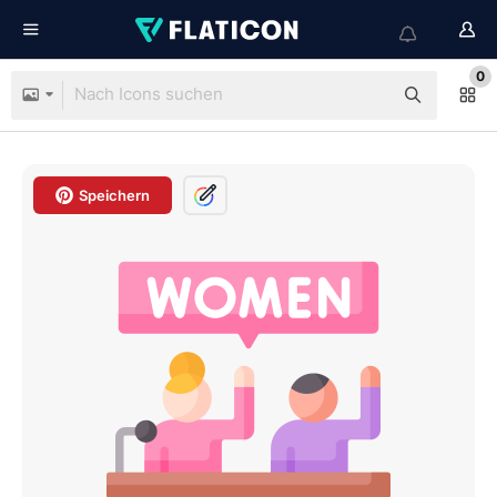
0
Speichern