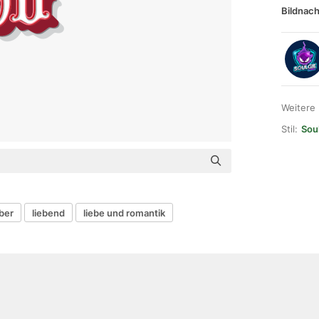
Bildnach
Weitere
Stil:
Soul
ber
liebend
liebe und romantik