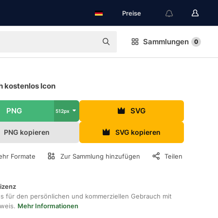
Preise
Sammlungen
0
h kostenlos Icon
PNG
SVG
512px
PNG kopieren
SVG kopieren
hr Formate
Zur Sammlung hinzufügen
Teilen
lizenz
os für den persönlichen und kommerziellen Gebrauch mit
hweis.
Mehr Informationen