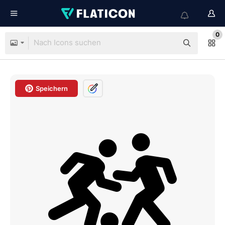
0
Speichern