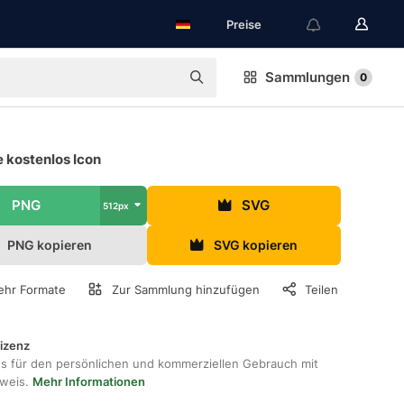
Preise
Sammlungen
0
 kostenlos Icon
PNG
SVG
512px
PNG kopieren
SVG kopieren
hr Formate
Zur Sammlung hinzufügen
Teilen
lizenz
os für den persönlichen und kommerziellen Gebrauch mit
hweis.
Mehr Informationen