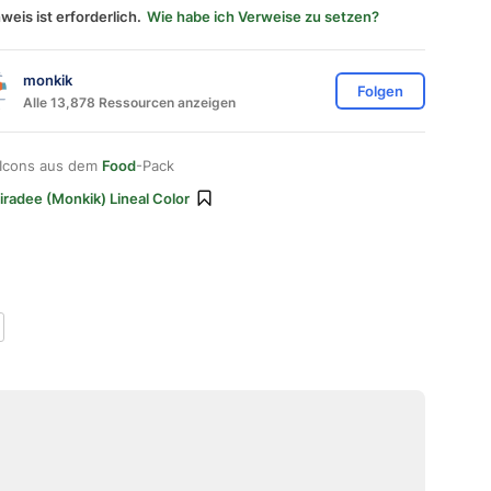
weis ist erforderlich.
Wie habe ich Verweise zu setzen?
monkik
Folgen
Alle 13,878 Ressourcen anzeigen
 Icons aus dem
Food
-Pack
iradee (monkik) Lineal Color