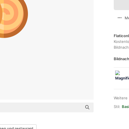
Me
Flaticon
Kostenl
Bildnac
Bildnach
Weitere
Stil:
Basi
sen und restaurant