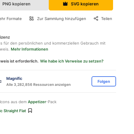
PNG kopieren
SVG kopieren
hr Formate
Zur Sammlung hinzufügen
Teilen
lizenz
os für den persönlichen und kommerziellen Gebrauch mit
hweis.
Mehr Informationen
weis ist erforderlich.
Wie habe ich Verweise zu setzen?
Magnific
Folgen
Alle 3,282,856 Ressourcen anzeigen
 Icons aus dem
Appetizer
-Pack
c Straight Flat