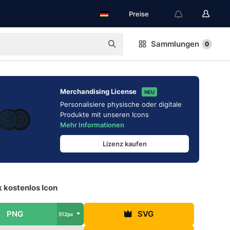
Preise
Sammlungen
0
Merchandising License
NEU
Personalisiere physische oder digitale
Produkte mit unseren Icons
Mehr Informationen
Lizenz kaufen
 kostenlos Icon
PNG
SVG
512px