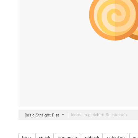
Basic Straight Flat
käse
snack
vorspeise
gebäck
schinken
es