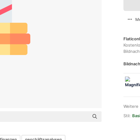
Me
Flaticon
Kostenl
Bildnac
Bildnach
Weitere
Stil:
Bas
 finanzen
geschäftsanalysen