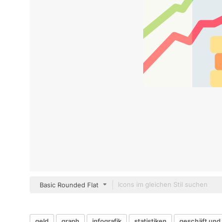
Basic Rounded Flat
geld
graph
infografik
statistiken
geschäft und