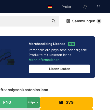
Preise
Sammlungen
0
Merchandising License
NEU
Personalisiere physische oder digitale
Produkte mit unseren Icons
Mehr Informationen
Lizenz kaufen
ftsanalysen kostenlos Icon
PNG
SVG
512px