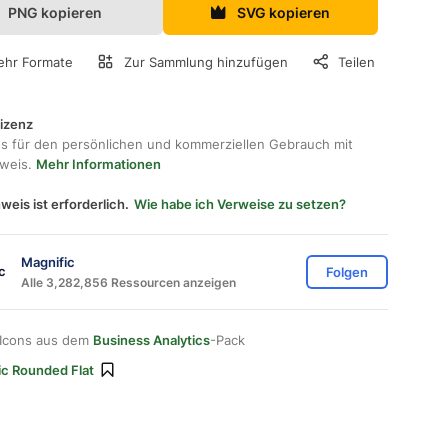
PNG kopieren
SVG kopieren
hr Formate
Zur Sammlung hinzufügen
Teilen
lizenz
os für den persönlichen und kommerziellen Gebrauch mit
hweis.
Mehr Informationen
weis ist erforderlich.
Wie habe ich Verweise zu setzen?
Magnific
Folgen
Alle 3,282,856 Ressourcen anzeigen
 Icons aus dem
Business Analytics
-Pack
ic Rounded Flat