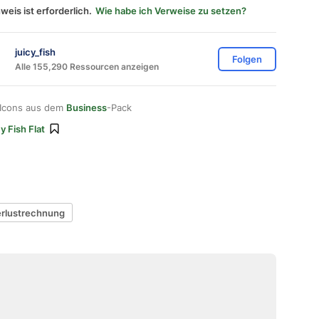
weis ist erforderlich.
Wie habe ich Verweise zu setzen?
juicy_fish
Folgen
Alle 155,290 Ressourcen anzeigen
 Icons aus dem
Business
-Pack
y Fish Flat
erlustrechnung