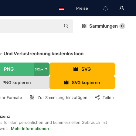
Preise
Sammlungen
0
- Und Verlustrechnung kostenlos Icon
PNG
SVG
512px
PNG kopieren
SVG kopieren
hr Formate
Zur Sammlung hinzufügen
Teilen
lizenz
os für den persönlichen und kommerziellen Gebrauch mit
hweis.
Mehr Informationen