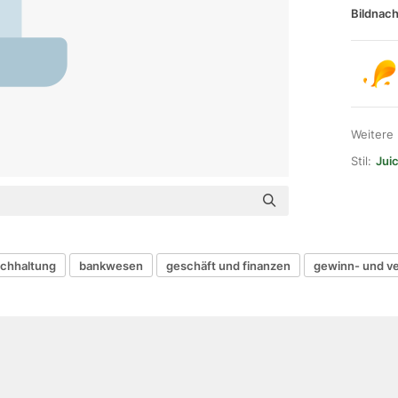
Bildnach
Weitere
Stil:
Juic
chhaltung
bankwesen
geschäft und finanzen
gewinn- und v