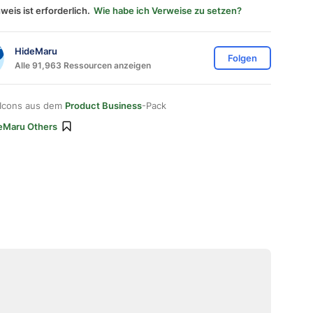
weis ist erforderlich.
Wie habe ich Verweise zu setzen?
HideMaru
Folgen
Alle 91,963 Ressourcen anzeigen
 Icons aus dem
Product Business
-Pack
eMaru Others