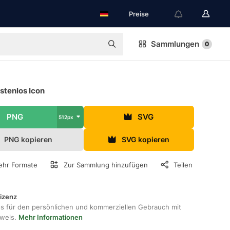
Preise
Sammlungen
0
stenlos Icon
PNG
SVG
512px
PNG kopieren
SVG kopieren
hr Formate
Zur Sammlung hinzufügen
Teilen
lizenz
os für den persönlichen und kommerziellen Gebrauch mit
hweis.
Mehr Informationen