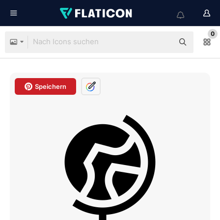
0
Speichern