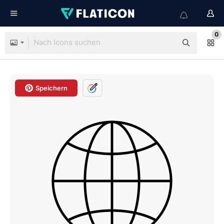
0
Speichern