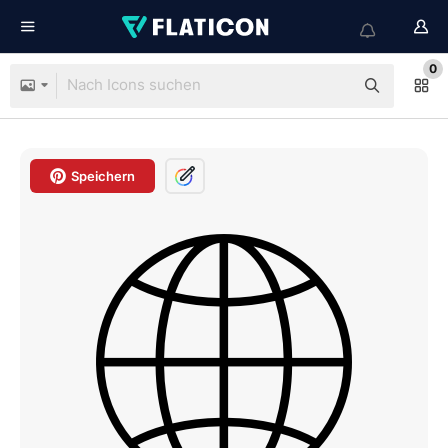
0
Speichern