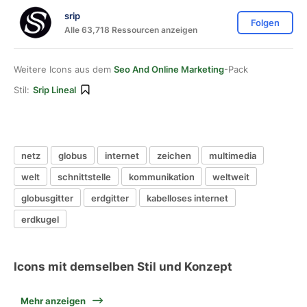
srip
Folgen
Alle 63,718 Ressourcen anzeigen
Weitere Icons aus dem
Seo And Online Marketing
-Pack
Stil:
Srip Lineal
netz
globus
internet
zeichen
multimedia
welt
schnittstelle
kommunikation
weltweit
globusgitter
erdgitter
kabelloses internet
erdkugel
Icons mit demselben Stil und Konzept
Mehr anzeigen