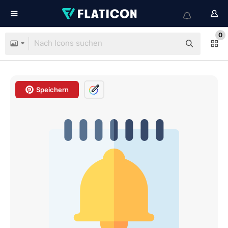
0
Speichern