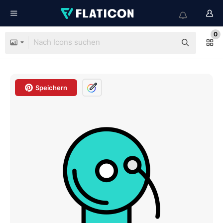
0
Speichern