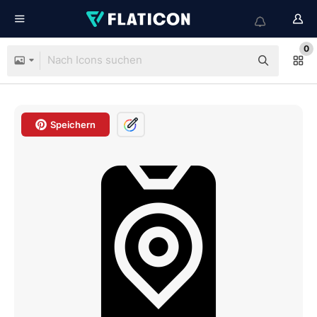
0
Speichern