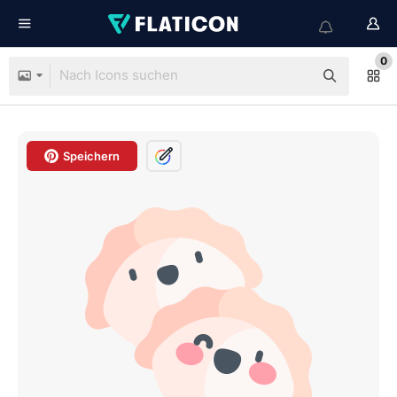
0
Speichern