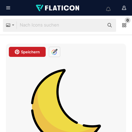
0
Speichern