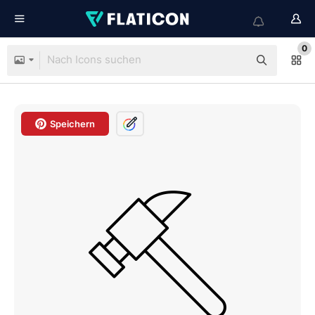
0
Speichern