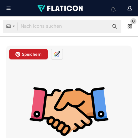
0
Speichern